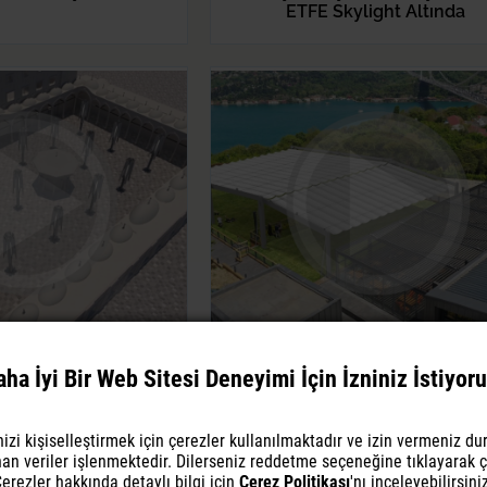
ETFE Skylight Altında
mi Avlusu Mafsallı
Tensaflex Bahçe Alanı Kablo D
aha İyi Bir Web Sitesi Deneyimi İçin İzniniz İstiyoru
ölgelik Sistemi
Açılır Kapanır Gölge Sistem
zi kişiselleştirmek için çerezler kullanılmaktadır ve izin vermeniz d
nan veriler işlenmektedir. Dilerseniz reddetme seçeneğine tıklayarak ç
erezler hakkında detaylı bilgi için
Çerez Politikası
'nı inceleyebilirsini