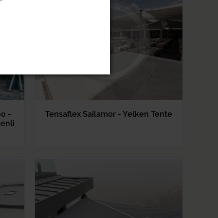
0 -
Tensaflex Sailamor - Yelken Tente
enli