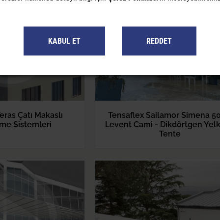
KABUL ET
REDDET
eras Çatı Makaslı
Tensaflex Sailamor Simena 50
me Sistemleri
Levent Cami - Dikdörtgen Yelk
Tente