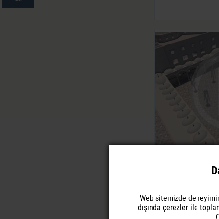
Tensaflex Ca
D
Şemsiye G
Web sitemizde deneyimini
dışında çerezler ile topla
Ç