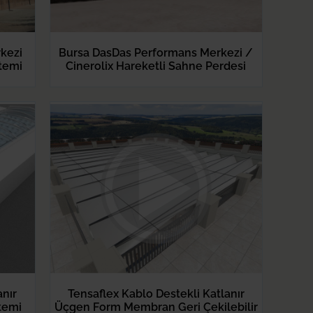
kezi
Bursa DasDas Performans Merkezi /
stemi
Cinerolix Hareketli Sahne Perdesi
anır
Tensaflex Kablo Destekli Katlanır
stemi
Üçgen Form Membran Geri Çekilebilir