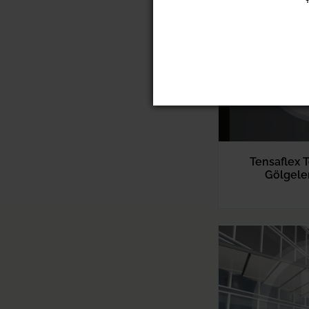
Tensaflex T
Gölgele