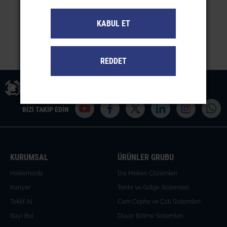
KABUL ET
REDDET
BİZİ TAKİP EDİN
KURUMSAL
ÜRÜNLER GRUBU
Hakkımızda
Dış Mekan Çözümleri
Kariyer
Tente ve Gölge Sistemleri
Teklif Al
Cam Cephe ve Çatı Sistemleri
Bayi Bul
Duvar Bölme Sistemleri